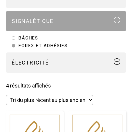
ORIGAMI
DESTRUCTURÉ
CHAISE ET FAUTEUILS
SIGNALÉTIQUE
ÉCLAIRAGE
MANGE DEBOUT
POUF
BÂCHES
TABLE BASSE
FOREX ET ADHÉSIFS
TABLE HAUTE
TABOURET DE BAR
ÉLECTRICITÉ
ÉCLAIRAGE
Trié
4 résultats affichés
MULTIPRISES
du
plus
récent
au
plus