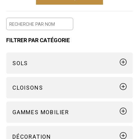
Recherche
FILTRER PAR CATÉGORIE
SOLS
PLANCHER
CLOISONS
LINO PVC
MOQUETTE AIGUILLETÉE
CLOISON BOIS
GAMMES MOBILIER
CLOISON BÉTON
CLOISON ÉPICÉA NATUREL
CLOISON NOIR
ÉCO-RESPONSABLE
DÉCORATION
CLOISON BLANC
SIMPLICITÉ