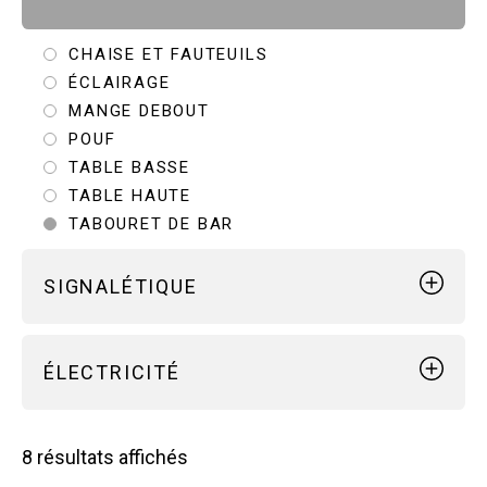
ORIGAMI
DESTRUCTURÉ
CHAISE ET FAUTEUILS
ÉCLAIRAGE
MANGE DEBOUT
POUF
TABLE BASSE
TABLE HAUTE
TABOURET DE BAR
SIGNALÉTIQUE
BÂCHES
ÉLECTRICITÉ
FOREX ET ADHÉSIFS
ÉCLAIRAGE
Trié
8 résultats affichés
MULTIPRISES
du