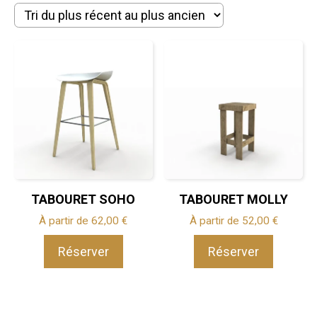
plus
récent
au
plus
ancien
TABOURET SOHO
TABOURET MOLLY
À partir de
62,00
€
À partir de
52,00
€
Réserver
Réserver